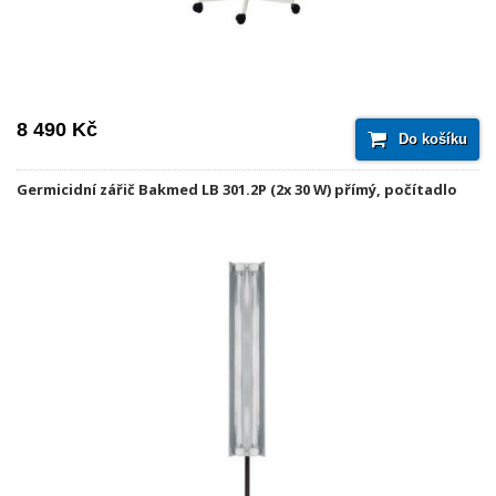
8 490 Kč
Do košíku
Germicidní zářič Bakmed LB 301.2P (2x 30 W) přímý, počítadlo