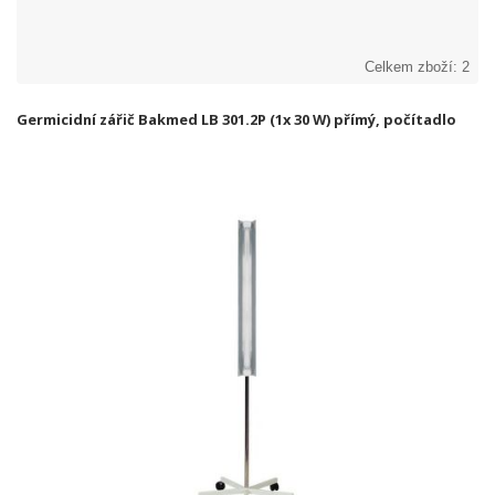
Celkem zboží: 2
Germicidní zářič Bakmed LB 301.2P (1x 30 W) přímý, počítadlo