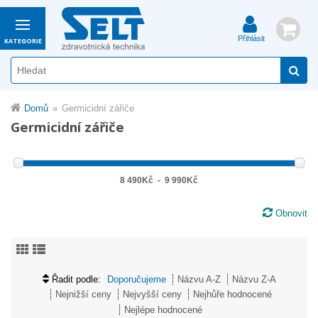
Přihlásit
KATEGORIE
Domů
Germicidní zářiče
Germicidní zářiče
8 490Kč
-
9 990Kč
Obnovit
Řadit podle:
Doporučujeme
Názvu A-Z
Názvu Z-A
Nejnižší ceny
Nejvyšší ceny
Nejhůře hodnocené
Nejlépe hodnocené