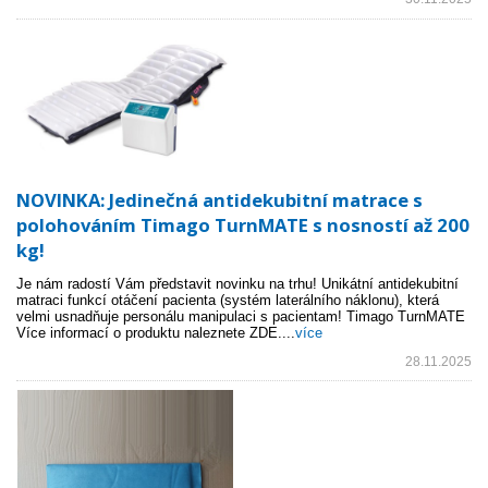
NOVINKA: Jedinečná antidekubitní matrace s
polohováním Timago TurnMATE s nosností až 200
kg!
Je nám radostí Vám představit novinku na trhu! Unikátní antidekubitní
matraci funkcí otáčení pacienta (systém laterálního náklonu), která
velmi usnadňuje personálu manipulaci s pacientam! Timago TurnMATE
Více informací o produktu naleznete ZDE....
více
28.11.2025