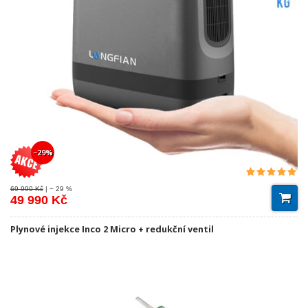
−29%
69 990 Kč
| − 29 %
49 990 Kč
Plynové injekce Inco 2 Micro + redukční ventil