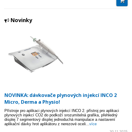
Novinky
NOVINKA: dávkovače plynových injekcí INCO 2
Micro, Derma a Physio!
Přístroje pro aplikaci plynových injekcí INCO 2. přístroj pro aplikaci
plynových injekcí CO2 do podkoží srozumitelná grafika, přehledný
displej 7 segmentový displej jednoduchá manipulace a nastavení
aplikační dávky hrot aplikátoru z nerezové oceli...
více
30.11.2025