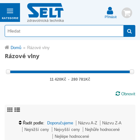
Přihlásit
KATEGORIE
Domů
Rázové vlny
Rázové vlny
11 420Kč
-
280 781Kč
Obnovit
Řadit podle:
Doporučujeme
Názvu A-Z
Názvu Z-A
Nejnižší ceny
Nejvyšší ceny
Nejhůře hodnocené
Nejlépe hodnocené