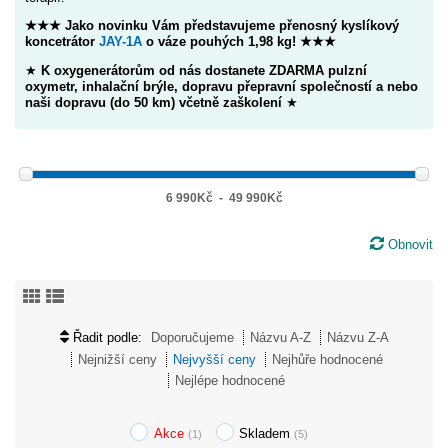
★★★ Jako novinku Vám představujeme přenosný kyslíkový
koncetrátor
JAY-1A
o váze pouhých 1,98 kg! ★★★
★
K oxygenerátorům od nás dostanete ZDARMA pulzní
oxymetr, inhalační brýle, dopravu přepravní společností a nebo
naši dopravu (do 50 km) včetně zaškolení
★
6 990Kč
-
49 990Kč
Obnovit
Řadit podle:
Doporučujeme
Názvu A-Z
Názvu Z-A
Nejnižší ceny
Nejvyšší ceny
Nejhůře hodnocené
Nejlépe hodnocené
Akce
Skladem
(1)
(5)