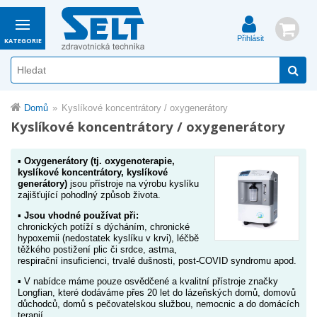
Přihlásit
KATEGORIE
Domů
Kyslíkové koncentrátory / oxygenerátory
Kyslíkové koncentrátory / oxygenerátory
▪
Oxygenerátory (tj. oxygenoterapie,
kyslíkové koncentrátory, kyslíkové
generátory)
jsou přístroje na výrobu kyslíku
zajišťující pohodlný způsob života.
▪
Jsou vhodné používat při:
chronických potíží s dýcháním, chronické
hypoxemii (nedostatek kyslíku v krvi), léčbě
těžkého postižení plic či srdce, astma,
respirační insuficienci, trvalé dušnosti, post-COVID syndromu apod.
▪ V nabídce máme pouze osvědčené a kvalitní přístroje značky
Longfian, které dodáváme přes 20 let do lázeňských domů, domovů
důchodců, domů s pečovatelskou službou, nemocnic a do domácích
terapií.