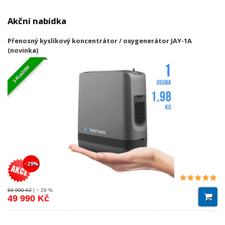
Akční nabídka
Přenosný kyslíkový koncentrátor / oxygenerátor JAY-1A
(novinka)
SKLADEM
−29%
69 990 Kč
| − 29 %
49 990 Kč