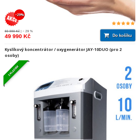
−29%
69 990 Kč
| − 29 %
Do košíku
49 990 Kč
Kyslíkový koncentrátor / oxygenerátor JAY-10DUO (pro 2
osoby)
SKLADEM