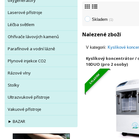
oxygenerátory
Laserové přístroje
Skladem
(1)
Léčba světlem
Nalezené zboží
Ohřívače lávových kamenů
V kategorii:
Kyslíkové koncen
Parafínové a vodní lázně
Kyslíkový koncentrátor / 
Plynové injekce CO2
10DUO (pro 2 osoby)
Rázové vlny
SKLADEM
Stolky
Ultrazvukové přístroje
Vakuové přístroje
► BAZAR