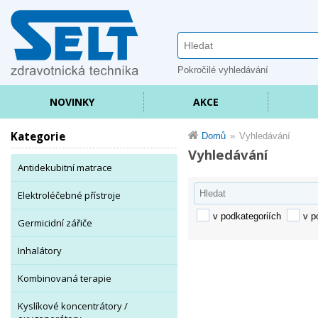
Pokročilé vyhledávání
NOVINKY
AKCE
Kategorie
Domů
Vyhledávání
Vyhledávání
Antidekubitní matrace
Elektroléčebné přístroje
v podkategoriích
v p
Germicidní zářiče
Inhalátory
Kombinovaná terapie
Kyslíkové koncentrátory /