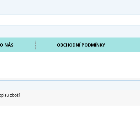
O NÁS
OBCHODNÍ PODMÍNKY
opisu zboží