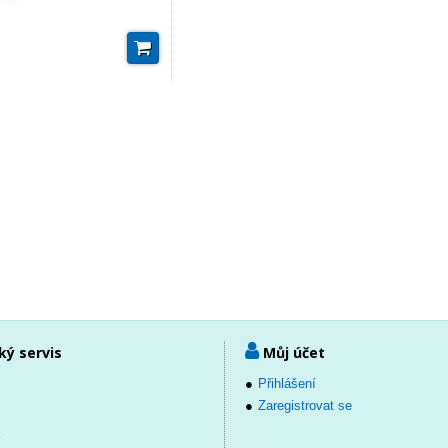
ký servis
Můj účet
Přihlášení
Zaregistrovat se
k