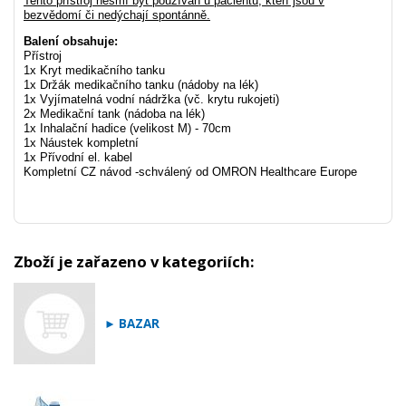
Tento přístroj nesmí být používán u pacientů, kteří jsou v
bezvědomí či nedýchají spontánně.
Balení obsahuje:
Přístroj
1x Kryt medikačního tanku
1x Držák medikačního tanku (nádoby na lék)
1x Vyjímatelná vodní nádržka (vč. krytu rukojeti)
2x Medikační tank (nádoba na lék)
1x Inhalační hadice (velikost M) - 70cm
1x Náustek kompletní
1x Přívodní el. kabel
Kompletní CZ návod -schválený od OMRON Healthcare Europe
Zboží je zařazeno v kategoriích:
► BAZAR