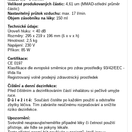
Velikost produkovaných částic:
4,61 um (MMAD-střední průměr
částic)
Nastavitelný průtok vzduchu:
max. 17 l/min.
Objem zásobníku na léky:
150 ml
Technické údaje:
Úroveň hluku: < 40 dB
Rozměry: 295 x 219 x 196 mm (š x v x h)
Hmotnost: 2,5 kg
Napájení: 230 V
Příkon: 85 W
Certifikace:
CE 0197
Klasifikace dle evropské směrnice pro zdrav.prostředky 93/42/EEC -
třída IIa
Registrovaný volně prodejný zdravotnický prostředek
Čištění a denní dezinfekce:
Před čištěním a dezinfikováním částí inhalátoru si pečlivě umyjte
ruce.
D ů l e ž i t é:
Součásti čistěte po každém použití a odstraňte
zbytky léčiva. Tím zabráníte neúčinému rozprašování a snížíte
riziko dezinfekce.
Upozornění:
Svévolně neupravujte/neměňte případné léky či četnost použití
přístroje, ale řidte se pokyny lékaře.