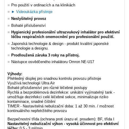
Pro použití v ordinacích a na klinikách
► Videoukázka přístroje
Neslyšitelný provoz
Bohaté příslušenství
Hygienický profesionální ultrazvukový inhalátor pro efektivní
léčbu respiračních onemocnění pro profesionální použití.
Japonská technologie & design - produkt kvalitní japonské
technologie a designu.
Prodloužená záruka 3 roky na přístroj.
Nástupce osvědčeného inhalátoru Omron NE-U17
Výhody:
Přehledný displej pro snadnou kontrolu provozu přístroje
Využívá technologii Ultra Air
Bohaté příslušenství pro různé léčebné postupy
Rychlá a bezproblémová dezinfekce: unikátní vyjímatelný tank -
umožňuje dezinfekci celé léčebné sekce, minimalizuje riziko
kontaminace, snadné čištění
TIMER - Nastavitelná nebulizační doba: 1 až 30 min. / možnost
kontinuálního nepřetržitého provozu
Bezpečnostní třída (ochrana proti úrazu el. proudem): BF, třída I
Nastavitelný nebulizační výkon - vysoká účinnost pro efektivní
léčbu:
0,5 - 3 ml/min